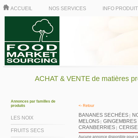
ACCUEIL
NOS SERVICES
INFO PRODUI
ACHAT & VENTE de matières pre
Annonces par familles de
produits
<- Retour
BANANES SECHÉES
N
|
LES NOIX
MELONS
GINGEMBRES
|
CRANBERRIES
CERISE
|
FRUITS SECS
Aucune annonce disponible pour ce 