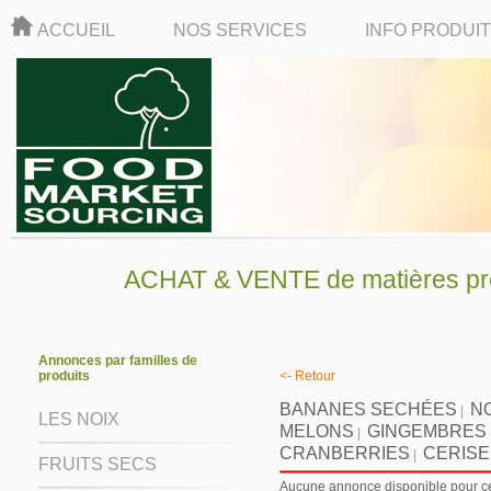
ACCUEIL
NOS SERVICES
INFO PRODUI
ACHAT & VENTE de matières pre
Annonces par familles de
produits
<- Retour
BANANES SECHÉES
N
|
LES NOIX
MELONS
GINGEMBRES
|
CRANBERRIES
CERISE
|
FRUITS SECS
Aucune annonce disponible pour ce 