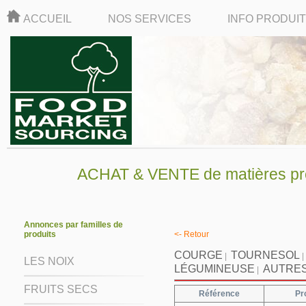
ACCUEIL
NOS SERVICES
INFO PRODUI
ACHAT & VENTE de matières pre
Annonces par familles de
produits
<- Retour
COURGE
TOURNESOL
|
|
LES NOIX
LÉGUMINEUSE
AUTRES
|
FRUITS SECS
Référence
Pr