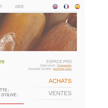
T
AIDE
re
ESPACE PRO
Déjà inscrit :
Connexion
Nouvelle Société :
Inscrivez vous
ACHATS
ETTE
|
VENTES
 D'OLIVE
|