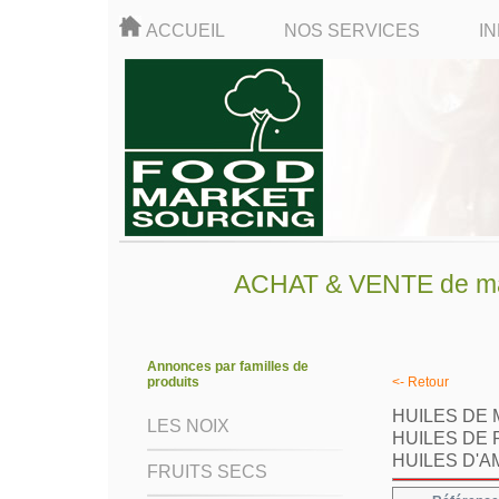
ACCUEIL
NOS SERVICES
I
ACHAT & VENTE de mati
Annonces par familles de
produits
<- Retour
HUILES DE
LES NOIX
HUILES DE 
HUILES D'
FRUITS SECS