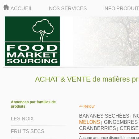
ACCUEIL
NOS SERVICES
INFO PRODUI
ACHAT & VENTE de matières pre
Annonces par familles de
produits
<- Retour
BANANES SECHÉES
N
|
LES NOIX
MELONS
GINGEMBRES
|
CRANBERRIES
CERISE
|
FRUITS SECS
Aucune annonce disponible pour ce 