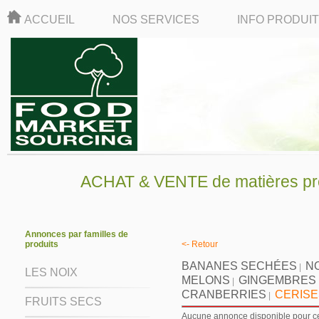
ACCUEIL
NOS SERVICES
INFO PRODUI
ACHAT & VENTE de matières pre
Annonces par familles de
produits
<- Retour
BANANES SECHÉES
N
|
LES NOIX
MELONS
GINGEMBRES
|
CRANBERRIES
CERISE
|
FRUITS SECS
Aucune annonce disponible pour ce 