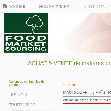
ACCUEIL
NOS SERVICES
INFO PRODUI
ACHAT & VENTE de matières pre
Annonces par familles de
produits
<- Retour
MAÏS SOUFFLÉ
MAÏS
R
|
|
LES NOIX
Aucune annonce disponible pour ce 
FRUITS SECS