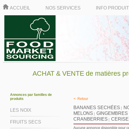
ACCUEIL
NOS SERVICES
INFO PRODUI
ACHAT & VENTE de matières pre
Annonces par familles de
produits
<- Retour
BANANES SECHÉES
N
|
LES NOIX
MELONS
GINGEMBRES
|
CRANBERRIES
CERISE
|
FRUITS SECS
Aucune annonce disponible pour ce 