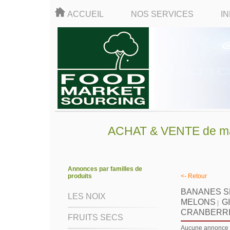
ACCUEIL
NOS SERVICES
I
ACHAT & VENTE de mati
Annonces par familles de
produits
<- Retour
BANANES 
LES NOIX
MELONS
G
|
CRANBERR
FRUITS SECS
Aucune annonce d