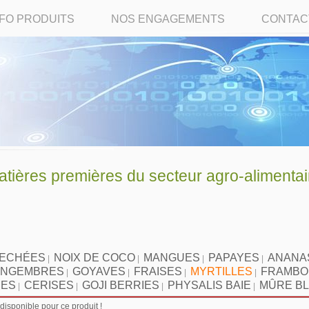
NFO PRODUITS
NOS ENGAGEMENTS
CONTAC
ères premières du secteur agro-alimentai
SECHÉES
NOIX DE COCO
MANGUES
PAPAYES
ANANA
|
|
|
|
INGEMBRES
GOYAVES
FRAISES
MYRTILLES
FRAMBO
|
|
|
|
IES
CERISES
GOJI BERRIES
PHYSALIS BAIE
MÛRE B
|
|
|
|
isponible pour ce produit !