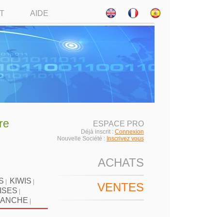
T
AIDE
re
ESPACE PRO
Déjà inscrit :
Connexion
Nouvelle Société :
Inscrivez vous
ACHATS
S
KIWIS
|
|
VENTES
ISES
|
LANCHE
|