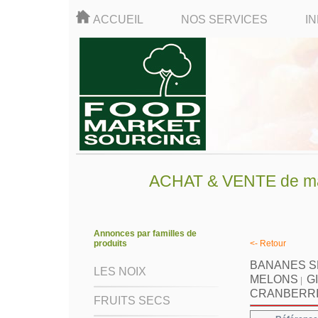
ACCUEIL
NOS SERVICES
I
ACHAT & VENTE de mati
Annonces par familles de
produits
<- Retour
BANANES 
LES NOIX
MELONS
G
|
CRANBERR
FRUITS SECS