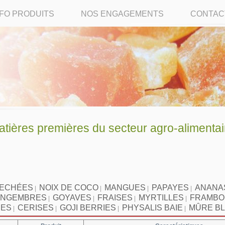
NFO PRODUITS
NOS ENGAGEMENTS
CONTAC
ères premières du secteur agro-alimentai
SECHÉES
NOIX DE COCO
MANGUES
PAPAYES
ANANA
|
|
|
|
INGEMBRES
GOYAVES
FRAISES
MYRTILLES
FRAMBO
|
|
|
|
IES
CERISES
GOJI BERRIES
PHYSALIS BAIE
MÛRE B
|
|
|
|