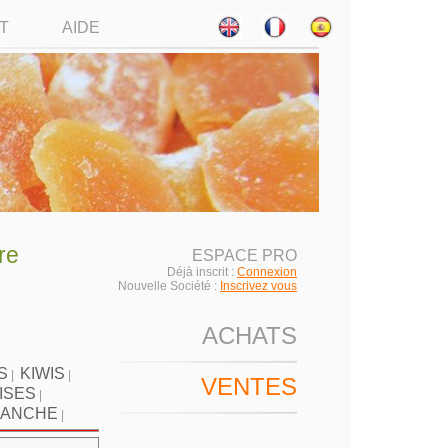
T
AIDE
re
ESPACE PRO
Déjà inscrit :
Connexion
Nouvelle Société :
Inscrivez vous
ACHATS
S
KIWIS
|
|
VENTES
ISES
|
LANCHE
|