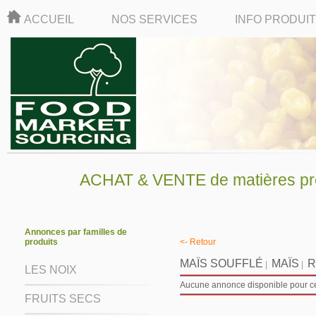
ACCUEIL
NOS SERVICES
INFO PRODUI
ACHAT & VENTE de matières pre
Annonces par familles de
produits
<- Retour
MAÏS SOUFFLÉ
MAÏS
R
|
|
LES NOIX
Aucune annonce disponible pour ce 
FRUITS SECS