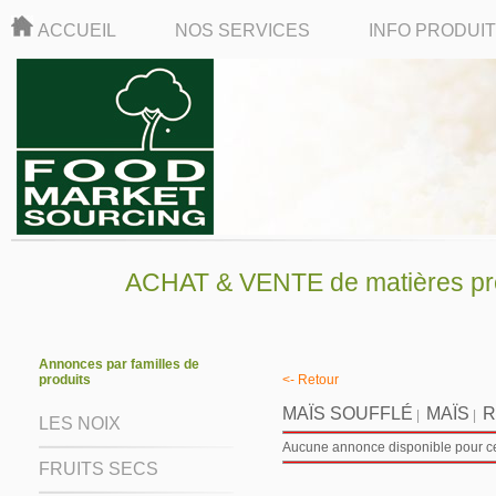
ACCUEIL
NOS SERVICES
INFO PRODUI
ACHAT & VENTE de matières pre
Annonces par familles de
produits
<- Retour
MAÏS SOUFFLÉ
MAÏS
R
|
|
LES NOIX
Aucune annonce disponible pour ce 
FRUITS SECS