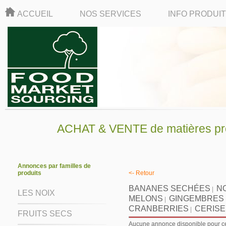
ACCUEIL
NOS SERVICES
INFO PRODUI
ACHAT & VENTE de matières pre
Annonces par familles de
produits
<- Retour
BANANES SECHÉES
N
|
LES NOIX
MELONS
GINGEMBRES
|
CRANBERRIES
CERISE
|
FRUITS SECS
Aucune annonce disponible pour ce 