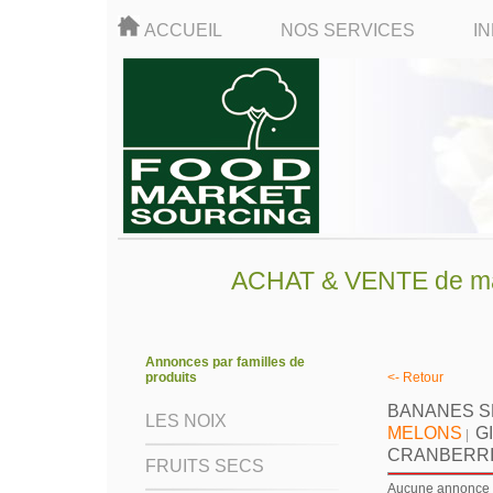
ACCUEIL
NOS SERVICES
I
ACHAT & VENTE de mati
Annonces par familles de
produits
<- Retour
BANANES 
LES NOIX
MELONS
G
|
CRANBERR
FRUITS SECS
Aucune annonce d