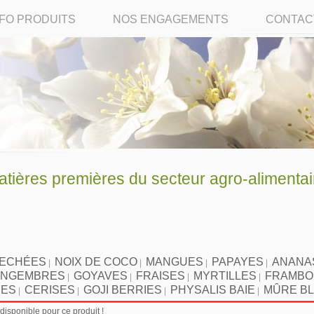
NFO PRODUITS
NOS ENGAGEMENTS
CONTAC
ères premières du secteur agro-alimentai
SECHÉES
NOIX DE COCO
MANGUES
PAPAYES
ANANA
|
|
|
|
INGEMBRES
GOYAVES
FRAISES
MYRTILLES
FRAMBO
|
|
|
|
IES
CERISES
GOJI BERRIES
PHYSALIS BAIE
MÛRE B
|
|
|
|
isponible pour ce produit !