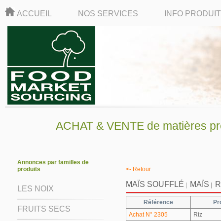
ACCUEIL
NOS SERVICES
INFO PRODUI
ACHAT & VENTE de matières pre
Annonces par familles de
produits
<- Retour
MAÏS SOUFFLÉ
MAÏS
R
|
|
LES NOIX
Référence
Pr
FRUITS SECS
Achat N° 2305
Riz