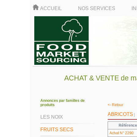
ACCUEIL
NOS SERVICES
I
ACHAT & VENTE de mati
Annonces par familles de
produits
<- Retour
ABRICOTS
|
LES NOIX
Référence
FRUITS SECS
Achat N° 2290