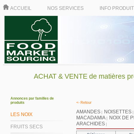
ACCUEIL
NOS SERVICES
INFO PRODUI
ACHAT & VENTE de matières pre
Annonces par familles de
produits
<- Retour
AMANDES
NOISETTES
|
LES NOIX
MACADAMIA
NOIX DE 
|
ARACHIDES
|
FRUITS SECS