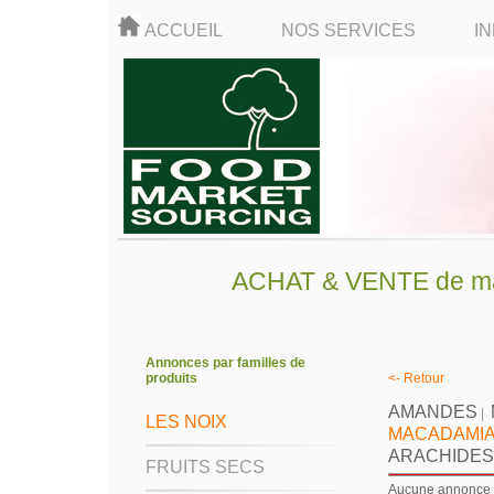
ACCUEIL
NOS SERVICES
I
ACHAT & VENTE de mati
Annonces par familles de
produits
<- Retour
AMANDES
|
LES NOIX
MACADAMI
ARACHIDES
FRUITS SECS
Aucune annonce d