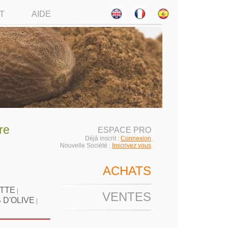
T
AIDE
re
ESPACE PRO
Déjà inscrit :
Connexion
Nouvelle Société :
Inscrivez vous
ACHATS
ETTE
|
VENTES
 D'OLIVE
|