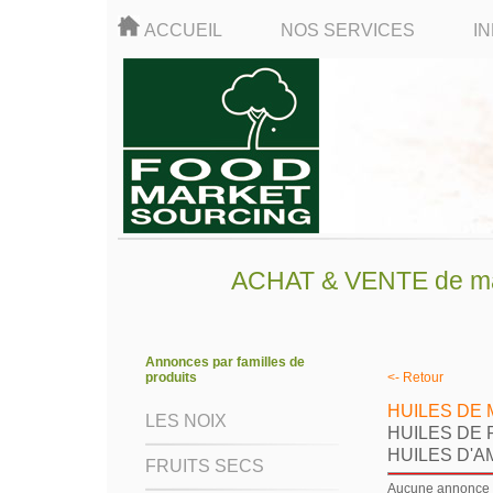
ACCUEIL
NOS SERVICES
I
ACHAT & VENTE de mati
Annonces par familles de
produits
<- Retour
HUILES DE
LES NOIX
HUILES DE 
HUILES D'
FRUITS SECS
Aucune annonce d