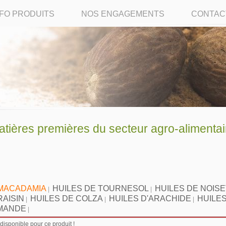
NFO PRODUITS
NOS ENGAGEMENTS
CONTAC
ères premières du secteur agro-alimentai
 MACADAMIA
HUILES DE TOURNESOL
HUILES DE NOIS
|
|
RAISIN
HUILES DE COLZA
HUILES D'ARACHIDE
HUILES
|
|
|
AMANDE
|
isponible pour ce produit !