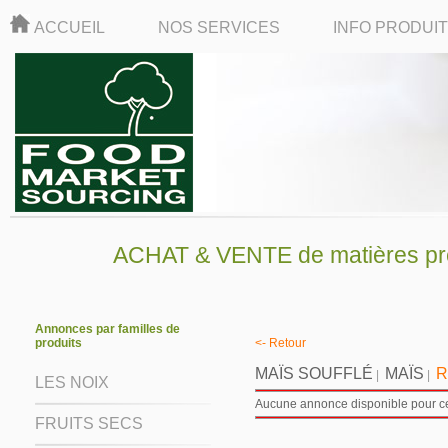
ACCUEIL
NOS SERVICES
INFO PRODUI
ACHAT & VENTE de matières pre
Annonces par familles de
produits
<- Retour
MAÏS SOUFFLÉ
MAÏS
R
|
|
LES NOIX
Aucune annonce disponible pour ce 
FRUITS SECS