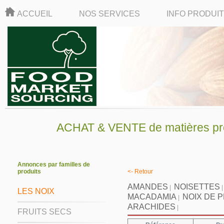
ACCUEIL
NOS SERVICES
INFO PRODUI
ACHAT & VENTE de matières pre
Annonces par familles de
produits
<- Retour
AMANDES
NOISETTES
|
LES NOIX
MACADAMIA
NOIX DE 
|
ARACHIDES
|
FRUITS SECS