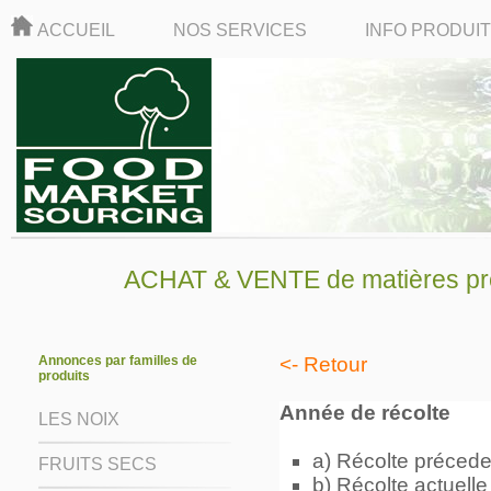
ACCUEIL
NOS SERVICES
INFO PRODUI
ACHAT & VENTE de matières pre
Annonces par familles de
<- Retour
produits
Année de récolte
LES NOIX
a) Récolte préced
FRUITS SECS
b) Récolte actuelle